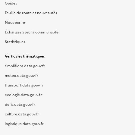
Guides
Feuille de route et nouveautés
Nous écrire
Échangez avec la communauté
Statistiques
Verticales thématiques
simplifions.data.gouv.fr
meteo.data.gouv.fr
transport.data.gouv.fr
ecologie.data.gouv.fr
defis.data.gouv.fr
culture.data.gouv.fr
logistique.data.gouv.fr