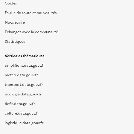
Guides
Feuille de route et nouveautés
Nous écrire
Échangez avec la communauté
Statistiques
Verticales thématiques
simplifions.data.gouv.fr
meteo.data.gouv.fr
transport.data.gouv.fr
ecologie.data.gouv.fr
defis.data.gouv.fr
culture.data.gouv.fr
logistique.data.gouv.fr