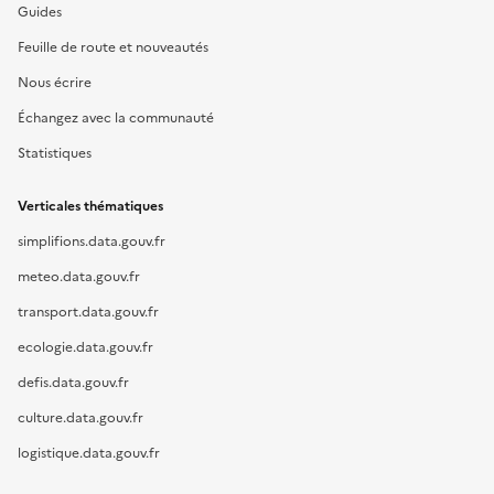
Guides
Feuille de route et nouveautés
Nous écrire
Échangez avec la communauté
Statistiques
Verticales thématiques
simplifions.data.gouv.fr
meteo.data.gouv.fr
transport.data.gouv.fr
ecologie.data.gouv.fr
defis.data.gouv.fr
culture.data.gouv.fr
logistique.data.gouv.fr