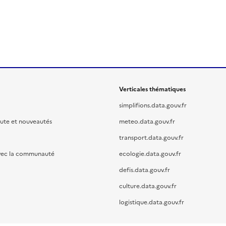
Verticales thématiques
simplifions.data.gouv.fr
oute et nouveautés
meteo.data.gouv.fr
transport.data.gouv.fr
vec la communauté
ecologie.data.gouv.fr
defis.data.gouv.fr
culture.data.gouv.fr
logistique.data.gouv.fr