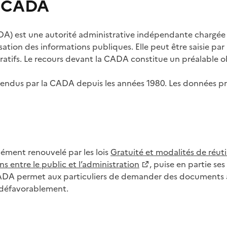
s CADA
) est une autorité administrative indépendante chargée de
lisation des informations publiques. Elle peut être saisie p
tifs. Le recours devant la CADA constitue un préalable ob
ls rendus par la CADA depuis les années 1980. Les données
dément renouvelé par les lois
Gratuité et modalités de réuti
s entre le public et l’administration
, puise en partie s
CADA permet aux particuliers de demander des documents à 
u défavorablement.