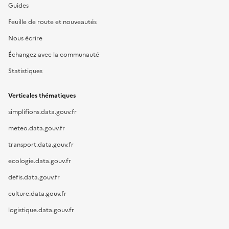
Guides
Feuille de route et nouveautés
Nous écrire
Échangez avec la communauté
Statistiques
Verticales thématiques
simplifions.data.gouv.fr
meteo.data.gouv.fr
transport.data.gouv.fr
ecologie.data.gouv.fr
defis.data.gouv.fr
culture.data.gouv.fr
logistique.data.gouv.fr