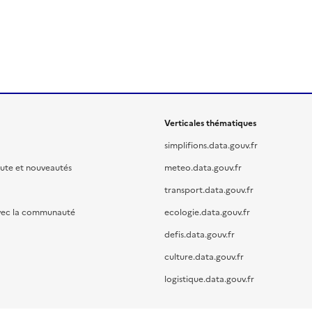
Verticales thématiques
simplifions.data.gouv.fr
oute et nouveautés
meteo.data.gouv.fr
transport.data.gouv.fr
vec la communauté
ecologie.data.gouv.fr
defis.data.gouv.fr
culture.data.gouv.fr
logistique.data.gouv.fr