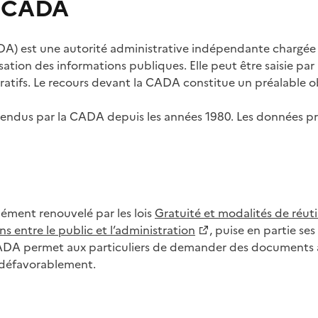
s CADA
) est une autorité administrative indépendante chargée de
lisation des informations publiques. Elle peut être saisie p
tifs. Le recours devant la CADA constitue un préalable ob
ls rendus par la CADA depuis les années 1980. Les données
dément renouvelé par les lois
Gratuité et modalités de réuti
s entre le public et l’administration
, puise en partie s
CADA permet aux particuliers de demander des documents à 
u défavorablement.