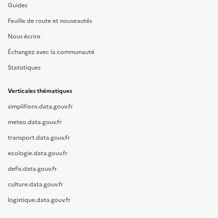
Guides
Feuille de route et nouveautés
Nous écrire
Échangez avec la communauté
Statistiques
Verticales thématiques
simplifions.data.gouv.fr
meteo.data.gouv.fr
transport.data.gouv.fr
ecologie.data.gouv.fr
defis.data.gouv.fr
culture.data.gouv.fr
logistique.data.gouv.fr