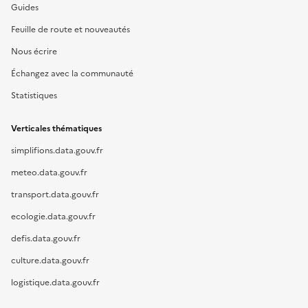
Guides
Feuille de route et nouveautés
Nous écrire
Échangez avec la communauté
Statistiques
Verticales thématiques
simplifions.data.gouv.fr
meteo.data.gouv.fr
transport.data.gouv.fr
ecologie.data.gouv.fr
defis.data.gouv.fr
culture.data.gouv.fr
logistique.data.gouv.fr