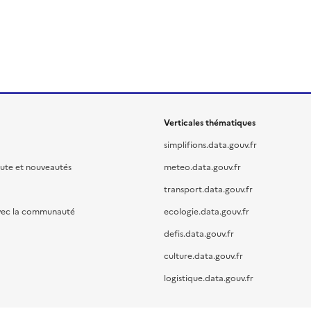
Verticales thématiques
simplifions.data.gouv.fr
oute et nouveautés
meteo.data.gouv.fr
transport.data.gouv.fr
vec la communauté
ecologie.data.gouv.fr
defis.data.gouv.fr
culture.data.gouv.fr
logistique.data.gouv.fr