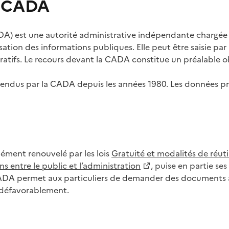
s CADA
) est une autorité administrative indépendante chargée de
lisation des informations publiques. Elle peut être saisie p
tifs. Le recours devant la CADA constitue un préalable ob
ls rendus par la CADA depuis les années 1980. Les données
dément renouvelé par les lois
Gratuité et modalités de réuti
s entre le public et l’administration
, puise en partie s
CADA permet aux particuliers de demander des documents à 
u défavorablement.