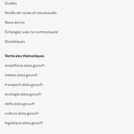
Guides
Feuille de route et nouveautés
Nous écrire
Échangez avec la communauté
Statistiques
Verticales thématiques
simplifions.data.gouv.fr
meteo.data.gouv.fr
transport.data.gouv.fr
ecologie.data.gouv.fr
defis.data.gouv.fr
culture.data.gouv.fr
logistique.data.gouv.fr