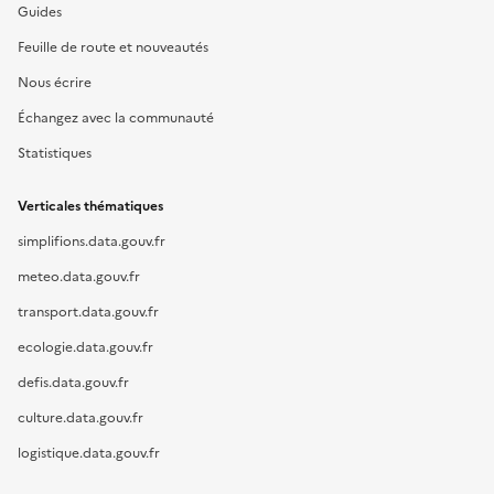
Guides
Feuille de route et nouveautés
Nous écrire
Échangez avec la communauté
Statistiques
Verticales thématiques
simplifions.data.gouv.fr
meteo.data.gouv.fr
transport.data.gouv.fr
ecologie.data.gouv.fr
defis.data.gouv.fr
culture.data.gouv.fr
logistique.data.gouv.fr