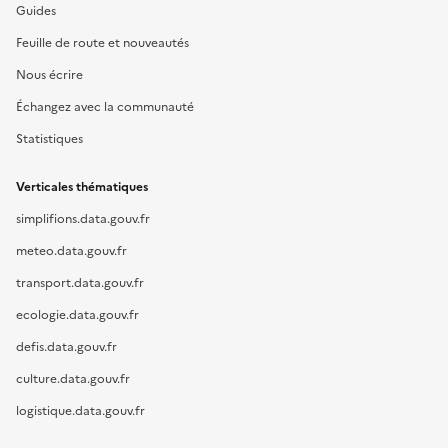
Guides
Feuille de route et nouveautés
Nous écrire
Échangez avec la communauté
Statistiques
Verticales thématiques
simplifions.data.gouv.fr
meteo.data.gouv.fr
transport.data.gouv.fr
ecologie.data.gouv.fr
defis.data.gouv.fr
culture.data.gouv.fr
logistique.data.gouv.fr