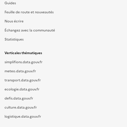
Guides
Feuille de route et nouveautés
Nous écrire
Échangez avec la communauté
Statistiques
Verticales thématiques
simplifions.data.gouv.fr
meteo.data.gouv.fr
transport.data.gouv.fr
ecologie.data.gouv.fr
defis.data.gouv.fr
culture.data.gouv.fr
logistique.data.gouv.fr