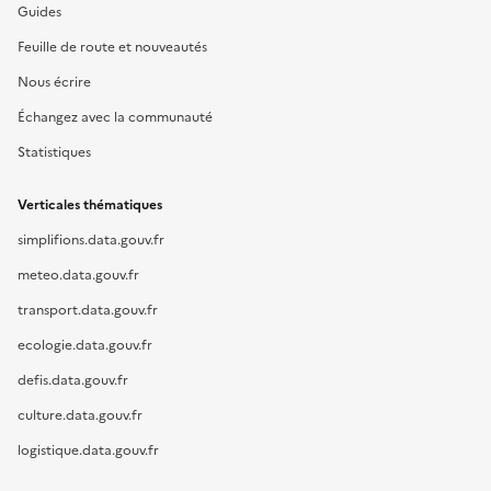
Guides
Feuille de route et nouveautés
Nous écrire
Échangez avec la communauté
Statistiques
Verticales thématiques
simplifions.data.gouv.fr
meteo.data.gouv.fr
transport.data.gouv.fr
ecologie.data.gouv.fr
defis.data.gouv.fr
culture.data.gouv.fr
logistique.data.gouv.fr