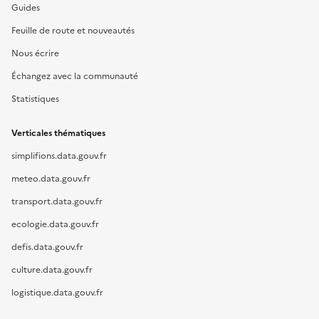
Guides
Feuille de route et nouveautés
Nous écrire
Échangez avec la communauté
Statistiques
Verticales thématiques
simplifions.data.gouv.fr
meteo.data.gouv.fr
transport.data.gouv.fr
ecologie.data.gouv.fr
defis.data.gouv.fr
culture.data.gouv.fr
logistique.data.gouv.fr