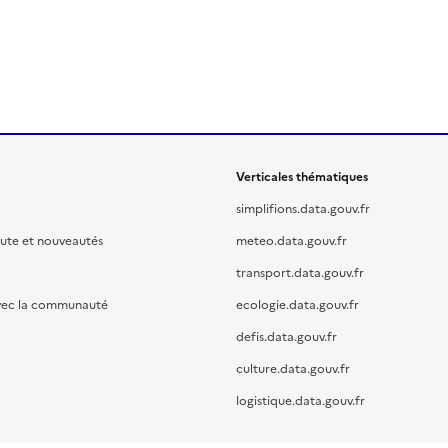
Verticales thématiques
simplifions.data.gouv.fr
oute et nouveautés
meteo.data.gouv.fr
transport.data.gouv.fr
vec la communauté
ecologie.data.gouv.fr
defis.data.gouv.fr
culture.data.gouv.fr
logistique.data.gouv.fr