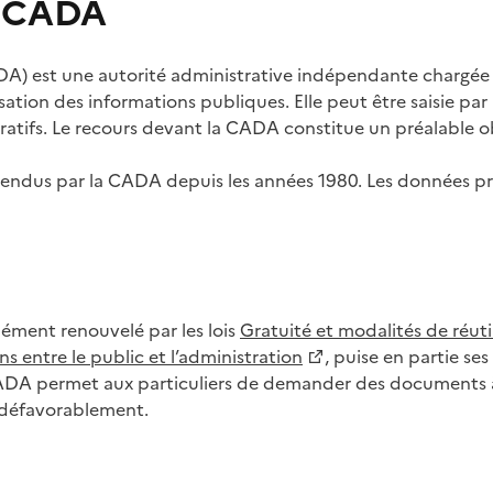
s CADA
) est une autorité administrative indépendante chargée de
lisation des informations publiques. Elle peut être saisie p
tifs. Le recours devant la CADA constitue un préalable ob
ls rendus par la CADA depuis les années 1980. Les données
dément renouvelé par les lois
Gratuité et modalités de réuti
s entre le public et l’administration
, puise en partie s
CADA permet aux particuliers de demander des documents à 
u défavorablement.