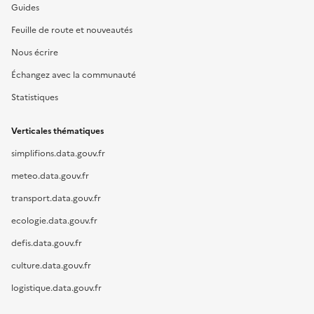
Guides
Feuille de route et nouveautés
Nous écrire
Échangez avec la communauté
Statistiques
Verticales thématiques
simplifions.data.gouv.fr
meteo.data.gouv.fr
transport.data.gouv.fr
ecologie.data.gouv.fr
defis.data.gouv.fr
culture.data.gouv.fr
logistique.data.gouv.fr