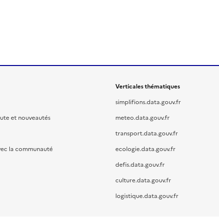
Verticales thématiques
simplifions.data.gouv.fr
oute et nouveautés
meteo.data.gouv.fr
transport.data.gouv.fr
vec la communauté
ecologie.data.gouv.fr
defis.data.gouv.fr
culture.data.gouv.fr
logistique.data.gouv.fr