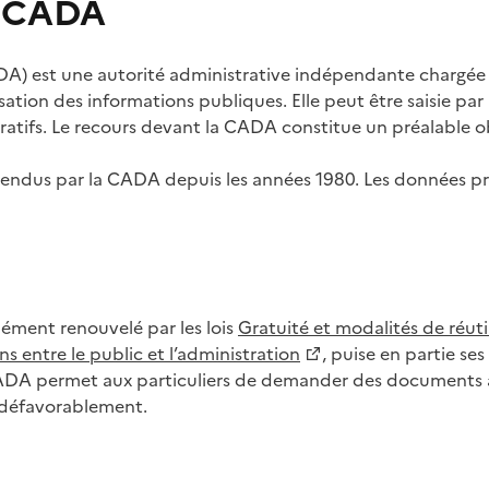
s CADA
) est une autorité administrative indépendante chargée de
lisation des informations publiques. Elle peut être saisie p
tifs. Le recours devant la CADA constitue un préalable ob
ls rendus par la CADA depuis les années 1980. Les données
dément renouvelé par les lois
Gratuité et modalités de réuti
s entre le public et l’administration
, puise en partie s
CADA permet aux particuliers de demander des documents à 
u défavorablement.