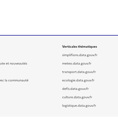
Verticales thématiques
simplifions.data.gouv.fr
oute et nouveautés
meteo.data.gouv.fr
transport.data.gouv.fr
vec la communauté
ecologie.data.gouv.fr
defis.data.gouv.fr
culture.data.gouv.fr
logistique.data.gouv.fr