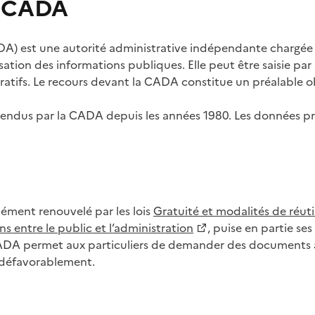
s CADA
) est une autorité administrative indépendante chargée de
lisation des informations publiques. Elle peut être saisie p
tifs. Le recours devant la CADA constitue un préalable ob
ls rendus par la CADA depuis les années 1980. Les données
dément renouvelé par les lois
Gratuité et modalités de réuti
s entre le public et l’administration
, puise en partie s
CADA permet aux particuliers de demander des documents à 
u défavorablement.