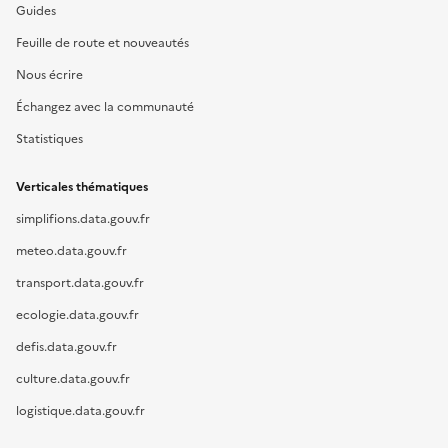
Guides
Feuille de route et nouveautés
Nous écrire
Échangez avec la communauté
Statistiques
Verticales thématiques
simplifions.data.gouv.fr
meteo.data.gouv.fr
transport.data.gouv.fr
ecologie.data.gouv.fr
defis.data.gouv.fr
culture.data.gouv.fr
logistique.data.gouv.fr