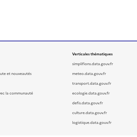
Verticales thématiques
simplifions.data.gouv.fr
oute et nouveautés
meteo.data.gouv.fr
transport.data.gouv.fr
vec la communauté
ecologie.data.gouv.fr
defis.data.gouv.fr
culture.data.gouv.fr
logistique.data.gouv.fr