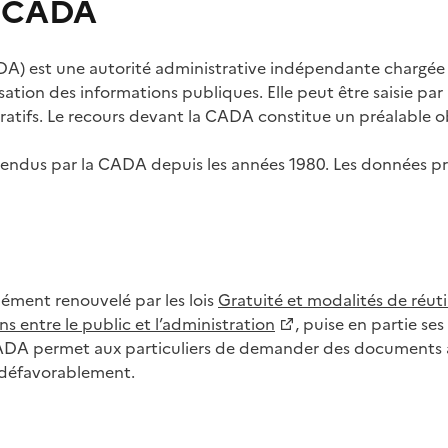
s CADA
) est une autorité administrative indépendante chargée de
lisation des informations publiques. Elle peut être saisie p
tifs. Le recours devant la CADA constitue un préalable ob
ls rendus par la CADA depuis les années 1980. Les données
dément renouvelé par les lois
Gratuité et modalités de réuti
s entre le public et l’administration
, puise en partie s
CADA permet aux particuliers de demander des documents à 
u défavorablement.