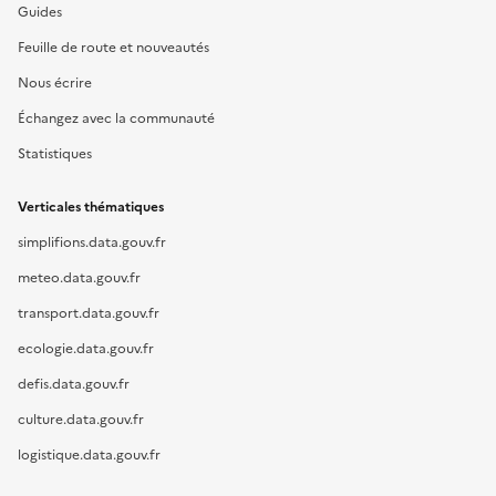
Guides
Feuille de route et nouveautés
Nous écrire
Échangez avec la communauté
Statistiques
Verticales thématiques
simplifions.data.gouv.fr
meteo.data.gouv.fr
transport.data.gouv.fr
ecologie.data.gouv.fr
defis.data.gouv.fr
culture.data.gouv.fr
logistique.data.gouv.fr