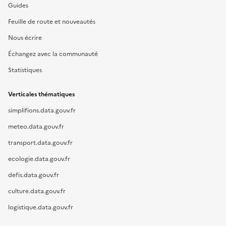
Guides
Feuille de route et nouveautés
Nous écrire
Échangez avec la communauté
Statistiques
Verticales thématiques
simplifions.data.gouv.fr
meteo.data.gouv.fr
transport.data.gouv.fr
ecologie.data.gouv.fr
defis.data.gouv.fr
culture.data.gouv.fr
logistique.data.gouv.fr