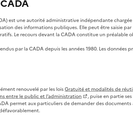
s CADA
) est une autorité administrative indépendante chargée de
lisation des informations publiques. Elle peut être saisie p
tifs. Le recours devant la CADA constitue un préalable ob
ls rendus par la CADA depuis les années 1980. Les données
dément renouvelé par les lois
Gratuité et modalités de réuti
s entre le public et l’administration
, puise en partie s
CADA permet aux particuliers de demander des documents à 
u défavorablement.