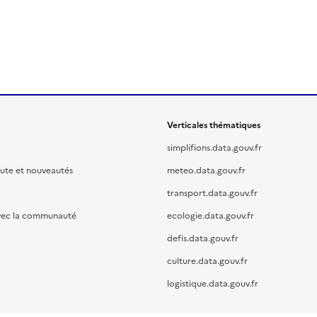
Verticales thématiques
simplifions.data.gouv.fr
oute et nouveautés
meteo.data.gouv.fr
transport.data.gouv.fr
vec la communauté
ecologie.data.gouv.fr
defis.data.gouv.fr
culture.data.gouv.fr
logistique.data.gouv.fr