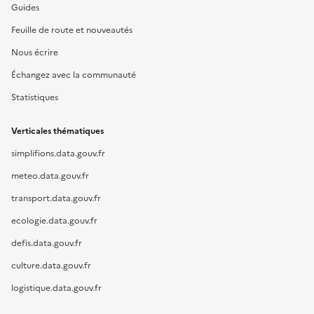
Guides
Feuille de route et nouveautés
Nous écrire
Échangez avec la communauté
Statistiques
Verticales thématiques
simplifions.data.gouv.fr
meteo.data.gouv.fr
transport.data.gouv.fr
ecologie.data.gouv.fr
defis.data.gouv.fr
culture.data.gouv.fr
logistique.data.gouv.fr