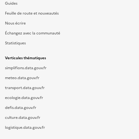
Guides
Feuille de route et nouveautés
Nous écrire
Échangez avec la communauté
Statistiques
Verticales thématiques
simplifions.data.gouv.fr
meteo.data.gouv.fr
transport.data.gouv.fr
ecologie.data.gouv.fr
defis.data.gouv.fr
culture.data.gouv.fr
logistique.data.gouv.fr