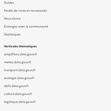
Guides
Feuille de route et nouveautés
Nous écrire
Échangez avec la communauté
Statistiques
Verticales thématiques
simplifions.data.gouv.fr
meteo.data.gouv.fr
transport.data.gouv.fr
ecologie.data.gouv.fr
defis.data.gouv.fr
culture.data.gouv.fr
logistique.data.gouv.fr