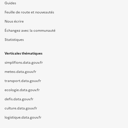
Guides
Feuille de route et nouveautés
Nous écrire
Échangez avec la communauté
Statistiques
Verticales thématiques
simplifions.data.gouv.fr
meteo.data.gouv.fr
transport.data.gouv.fr
ecologie.data.gouv.fr
defis.data.gouv.fr
culture.data.gouv.fr
logistique.data.gouv.fr