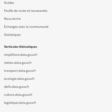
Guides
Feuille de route et nouveautés
Nous écrire
Échangez avec la communauté
Statistiques
Verticales thématiques
simplifions.data.gouv.fr
meteo.data.gouv.fr
transport.data.gouv.fr
ecologie.data.gouv.fr
defis.data.gouv.fr
culture.data.gouv.fr
logistique.data.gouv.fr