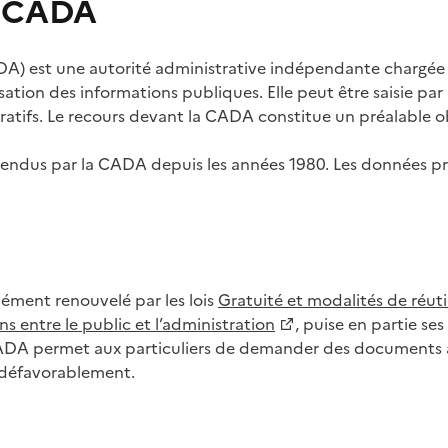
s CADA
) est une autorité administrative indépendante chargée de
lisation des informations publiques. Elle peut être saisie p
tifs. Le recours devant la CADA constitue un préalable ob
ls rendus par la CADA depuis les années 1980. Les données
dément renouvelé par les lois
Gratuité et modalités de réuti
s entre le public et l’administration
, puise en partie s
CADA permet aux particuliers de demander des documents à 
u défavorablement.