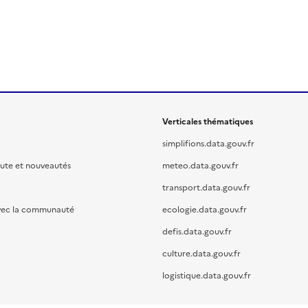
Verticales thématiques
simplifions.data.gouv.fr
oute et nouveautés
meteo.data.gouv.fr
transport.data.gouv.fr
vec la communauté
ecologie.data.gouv.fr
defis.data.gouv.fr
culture.data.gouv.fr
logistique.data.gouv.fr