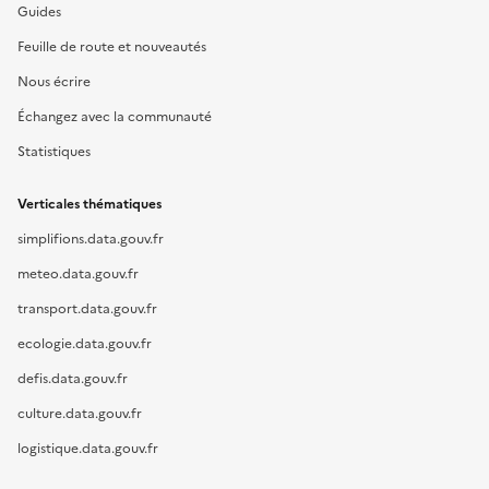
Guides
Feuille de route et nouveautés
Nous écrire
Échangez avec la communauté
Statistiques
Verticales thématiques
simplifions.data.gouv.fr
meteo.data.gouv.fr
transport.data.gouv.fr
ecologie.data.gouv.fr
defis.data.gouv.fr
culture.data.gouv.fr
logistique.data.gouv.fr