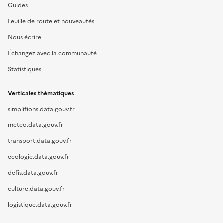
Guides
Feuille de route et nouveautés
Nous écrire
Échangez avec la communauté
Statistiques
Verticales thématiques
simplifions.data.gouv.fr
meteo.data.gouv.fr
transport.data.gouv.fr
ecologie.data.gouv.fr
defis.data.gouv.fr
culture.data.gouv.fr
logistique.data.gouv.fr