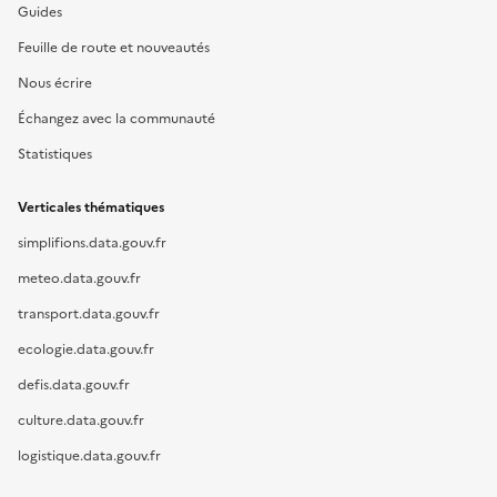
Guides
Feuille de route et nouveautés
Nous écrire
Échangez avec la communauté
Statistiques
Verticales thématiques
simplifions.data.gouv.fr
meteo.data.gouv.fr
transport.data.gouv.fr
ecologie.data.gouv.fr
defis.data.gouv.fr
culture.data.gouv.fr
logistique.data.gouv.fr