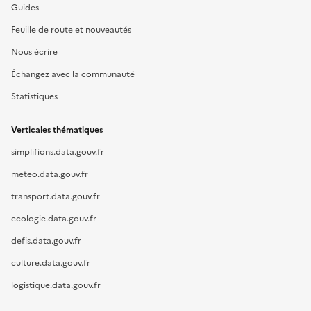
Guides
Feuille de route et nouveautés
Nous écrire
Échangez avec la communauté
Statistiques
Verticales thématiques
simplifions.data.gouv.fr
meteo.data.gouv.fr
transport.data.gouv.fr
ecologie.data.gouv.fr
defis.data.gouv.fr
culture.data.gouv.fr
logistique.data.gouv.fr