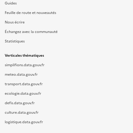
Guides
Feuille de route et nouveautés
Nous écrire
Échangez avec la communauté
Statistiques
Verticales thématiques
simplifions.data.gouv.fr
meteo.data.gouv.fr
transport.data.gouv.fr
ecologie.data.gouv.fr
defis.data.gouv.fr
culture.data.gouv.fr
logistique.data.gouv.fr