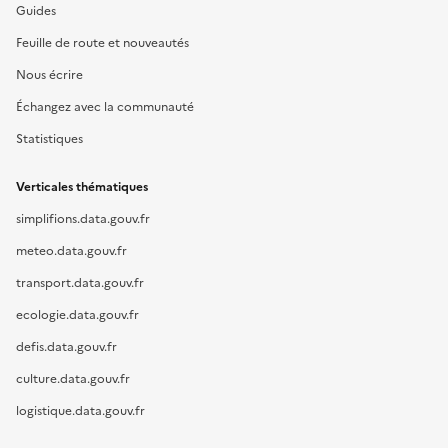
Guides
Feuille de route et nouveautés
Nous écrire
Échangez avec la communauté
Statistiques
Verticales thématiques
simplifions.data.gouv.fr
meteo.data.gouv.fr
transport.data.gouv.fr
ecologie.data.gouv.fr
defis.data.gouv.fr
culture.data.gouv.fr
logistique.data.gouv.fr