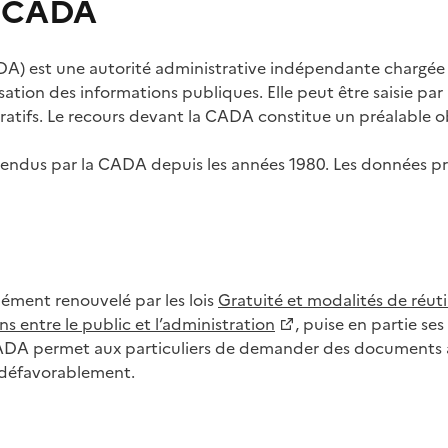
s CADA
) est une autorité administrative indépendante chargée de
lisation des informations publiques. Elle peut être saisie p
tifs. Le recours devant la CADA constitue un préalable ob
ls rendus par la CADA depuis les années 1980. Les données
dément renouvelé par les lois
Gratuité et modalités de réuti
s entre le public et l’administration
, puise en partie s
CADA permet aux particuliers de demander des documents à 
u défavorablement.