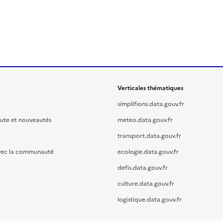
Verticales thématiques
simplifions.data.gouv.fr
oute et nouveautés
meteo.data.gouv.fr
transport.data.gouv.fr
vec la communauté
ecologie.data.gouv.fr
defis.data.gouv.fr
culture.data.gouv.fr
logistique.data.gouv.fr