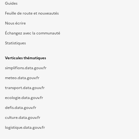
Guides
Feuille de route et nouveautés
Nous écrire
Échangez avec la communauté
Statistiques
Verticales thématiques
simplifions.data.gouv.fr
meteo.data.gouv.fr
transport.data.gouv.fr
ecologie.data.gouv.fr
defis.data.gouv.fr
culture.data.gouv.fr
logistique.data.gouv.fr