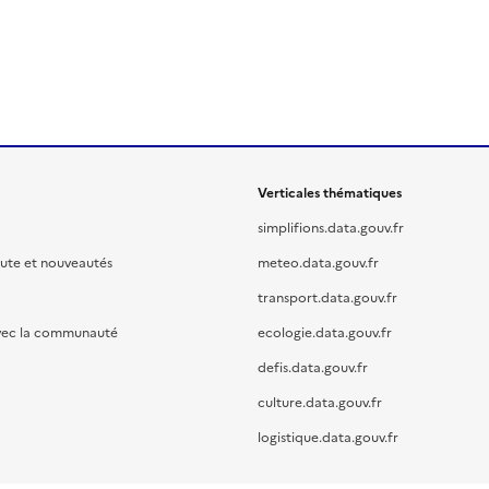
Verticales thématiques
simplifions.data.gouv.fr
oute et nouveautés
meteo.data.gouv.fr
transport.data.gouv.fr
vec la communauté
ecologie.data.gouv.fr
defis.data.gouv.fr
culture.data.gouv.fr
logistique.data.gouv.fr