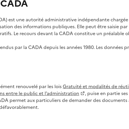
s CADA
) est une autorité administrative indépendante chargée de
lisation des informations publiques. Elle peut être saisie p
tifs. Le recours devant la CADA constitue un préalable ob
ls rendus par la CADA depuis les années 1980. Les données
dément renouvelé par les lois
Gratuité et modalités de réuti
s entre le public et l’administration
, puise en partie s
CADA permet aux particuliers de demander des documents à 
u défavorablement.