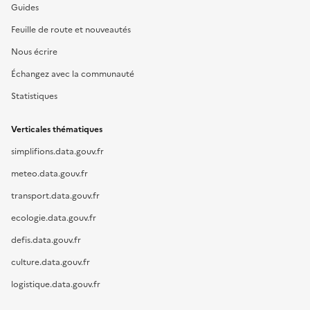
Guides
Feuille de route et nouveautés
Nous écrire
Échangez avec la communauté
Statistiques
Verticales thématiques
simplifions.data.gouv.fr
meteo.data.gouv.fr
transport.data.gouv.fr
ecologie.data.gouv.fr
defis.data.gouv.fr
culture.data.gouv.fr
logistique.data.gouv.fr