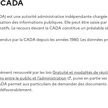
s CADA
) est une autorité administrative indépendante chargée de
lisation des informations publiques. Elle peut être saisie p
tifs. Le recours devant la CADA constitue un préalable ob
ls rendus par la CADA depuis les années 1980. Les données
dément renouvelé par les lois
Gratuité et modalités de réuti
s entre le public et l’administration
, puise en partie s
CADA permet aux particuliers de demander des documents à 
u défavorablement.