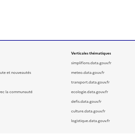
Verticales thématiques
simplifions.data.gouv.fr
oute et nouveautés
meteo.data.gouv.fr
transport.data.gouv.fr
vec la communauté
ecologie.data.gouv.fr
defis.data.gouv.fr
culture.data.gouv.fr
logistique.data.gouv.fr