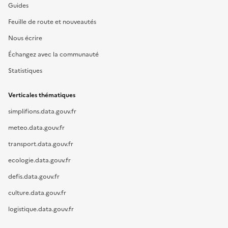
Guides
Feuille de route et nouveautés
Nous écrire
Échangez avec la communauté
Statistiques
Verticales thématiques
simplifions.data.gouv.fr
meteo.data.gouv.fr
transport.data.gouv.fr
ecologie.data.gouv.fr
defis.data.gouv.fr
culture.data.gouv.fr
logistique.data.gouv.fr