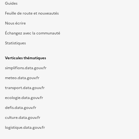
Guides
Feuille de route et nouveautés
Nous écrire
Échangez avec la communauté
Statistiques
Verticales thématiques
simplifions.data.gouv.fr
meteo.data.gouv.fr
transport.data.gouv.fr
ecologie.data.gouv.fr
defis.data.gouv.fr
culture.data.gouv.fr
logistique.data.gouv.fr