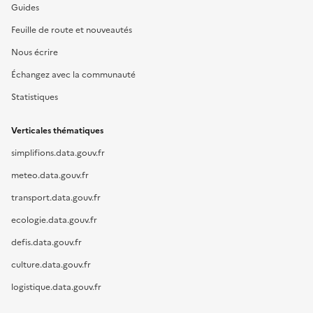
Guides
Feuille de route et nouveautés
Nous écrire
Échangez avec la communauté
Statistiques
Verticales thématiques
simplifions.data.gouv.fr
meteo.data.gouv.fr
transport.data.gouv.fr
ecologie.data.gouv.fr
defis.data.gouv.fr
culture.data.gouv.fr
logistique.data.gouv.fr