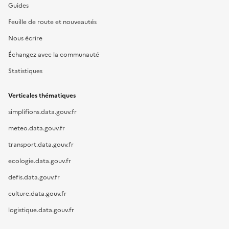
Guides
Feuille de route et nouveautés
Nous écrire
Échangez avec la communauté
Statistiques
Verticales thématiques
simplifions.data.gouv.fr
meteo.data.gouv.fr
transport.data.gouv.fr
ecologie.data.gouv.fr
defis.data.gouv.fr
culture.data.gouv.fr
logistique.data.gouv.fr