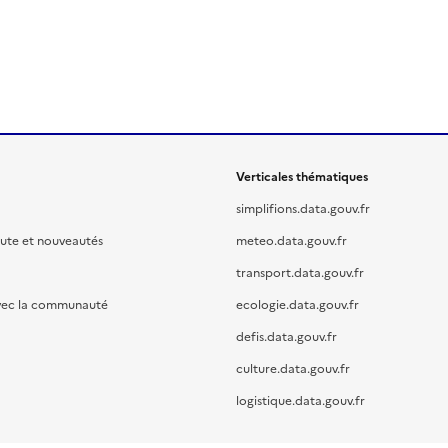
Verticales thématiques
simplifions.data.gouv.fr
oute et nouveautés
meteo.data.gouv.fr
transport.data.gouv.fr
vec la communauté
ecologie.data.gouv.fr
defis.data.gouv.fr
culture.data.gouv.fr
logistique.data.gouv.fr