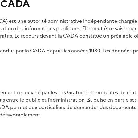
s CADA
) est une autorité administrative indépendante chargée de
lisation des informations publiques. Elle peut être saisie p
tifs. Le recours devant la CADA constitue un préalable ob
ls rendus par la CADA depuis les années 1980. Les données
dément renouvelé par les lois
Gratuité et modalités de réuti
s entre le public et l’administration
, puise en partie s
CADA permet aux particuliers de demander des documents à 
u défavorablement.