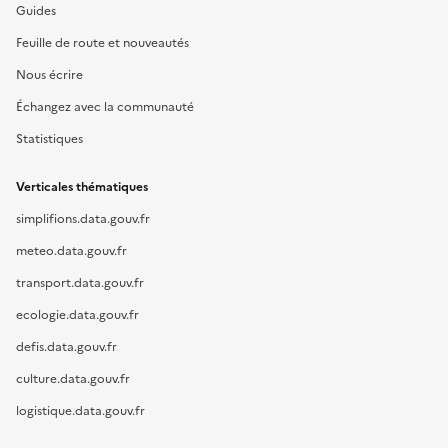
Guides
Feuille de route et nouveautés
Nous écrire
Échangez avec la communauté
Statistiques
Verticales thématiques
simplifions.data.gouv.fr
meteo.data.gouv.fr
transport.data.gouv.fr
ecologie.data.gouv.fr
defis.data.gouv.fr
culture.data.gouv.fr
logistique.data.gouv.fr