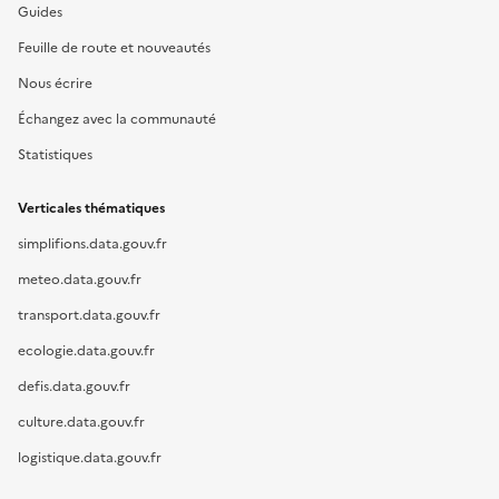
Guides
Feuille de route et nouveautés
Nous écrire
Échangez avec la communauté
Statistiques
Verticales thématiques
simplifions.data.gouv.fr
meteo.data.gouv.fr
transport.data.gouv.fr
ecologie.data.gouv.fr
defis.data.gouv.fr
culture.data.gouv.fr
logistique.data.gouv.fr