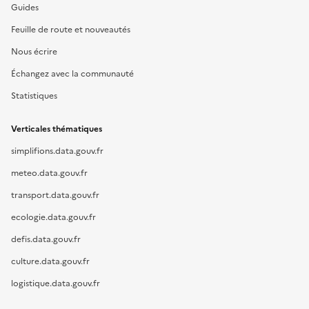
Guides
Feuille de route et nouveautés
Nous écrire
Échangez avec la communauté
Statistiques
Verticales thématiques
simplifions.data.gouv.fr
meteo.data.gouv.fr
transport.data.gouv.fr
ecologie.data.gouv.fr
defis.data.gouv.fr
culture.data.gouv.fr
logistique.data.gouv.fr