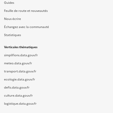
Guides
Feuille de route et nouveautés
Nous écrire
Échangez avec la communauté
Statistiques
Verticales thématiques
simplifions.data.gouv.fr
meteo.data.gouv.fr
transport.data.gouv.fr
ecologie.data.gouv.fr
defis.data.gouv.fr
culture.data.gouv.fr
logistique.data.gouv.fr